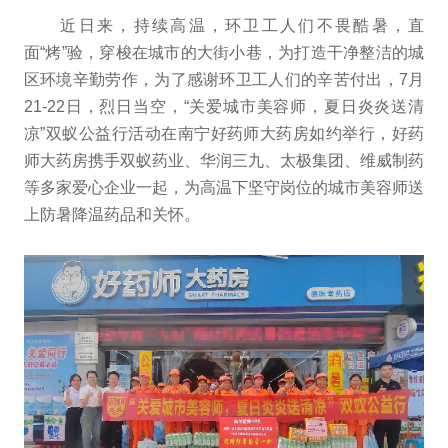
近日来，持续高温，环卫工人们不畏酷暑，直
面“烤”验，穿梭在城市的大街小巷，为打造干净整洁的城
区环境辛勤劳作，为了感谢环卫工人们的辛苦付出，7月
21-22日，烈日当空，“关爱城市美容师，夏日炎炎送清
凉”双蚁公益行活动在南宁好药师大药房如约举行，好药
师大药房携手双蚁药业、华润三九、太极集团、维威制药
等多家爱心企业一起，为高温下坚守岗位的城市美容师送
上防暑降温药品和关怀。