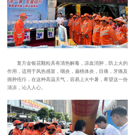
复方金银花颗粒具有清热解毒，凉血消肿，防上火的
作用，适用于风热感冒，咽炎，扁桃体炎，目痛，牙痛及
痈肿疮疖，在这种高温天气，容易上火中暑，希望这一份
清凉，沁入人心。