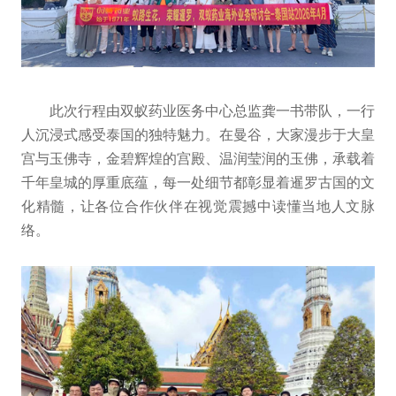
此次行程由双蚁药业医务中心总监龚一书带队，一行
人沉浸式感受泰国的独特魅力。在曼谷，大家漫步于大皇
宫与玉佛寺，金碧辉煌的宫殿、温润莹润的玉佛，承载着
千年皇城的厚重底蕴，每一处细节都彰显着暹罗古国的文
化精髓，让各位合作伙伴在视觉震撼中读懂当地人文脉
络。