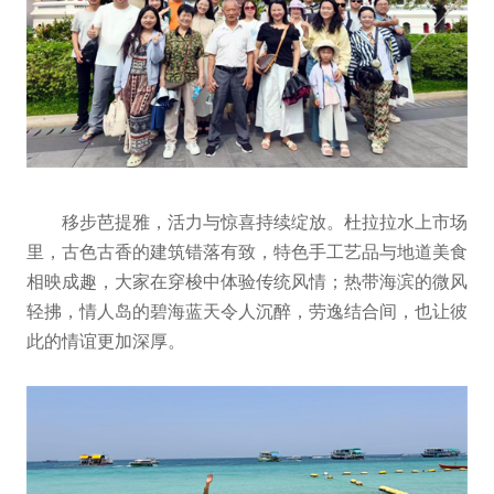
移步芭提雅，活力与惊喜持续绽放。杜拉拉水上市场
里，古色古香的建筑错落有致，特色手工艺品与地道美食
相映成趣，大家在穿梭中体验传统风情；热带海滨的微风
轻拂，情人岛的碧海蓝天令人沉醉，劳逸结合间，也让彼
此的情谊更加深厚。