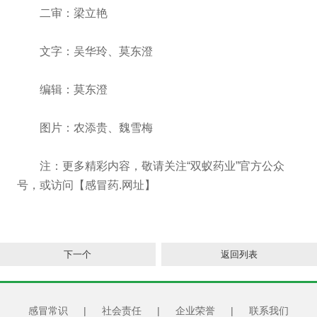
二审：梁立艳
文字：吴华玲、莫东澄
编辑：莫东澄
图片：农添贵、魏雪梅
注：更多精彩内容，敬请关注“双蚁药业”官方公众
号，或访问【感冒药.网址】
下一个
返回列表
感冒常识
|
社会责任
|
企业荣誉
|
联系我们