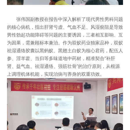
张伟国副教授在报告中深入解析了现代男性男科问题
的核心病机，指出肝肾亏虚、气血不足、风湿瘀阻是导致
男性勃起功能障碍等问题的主要诱因，三者相互影响、互
为因果，需兼顾标本兼治。作为双蚁药业独家品种，双蚁
祛湿通络胶囊以黑蚂蚁、黑翅土白蚁为核心君药，配伍人
参、淫羊藿、当归等多味道地中药材，精准契合“补肝
肾、益气血、祛湿通络、强筋壮骨”的治疗原则，从根源
上调理机体机能，实现治病与养身的双重功效。