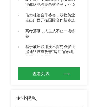
业战队驰骋黄果树半马，不负
山水与热爱
借力桂澳合作盛会，双蚁药业
走出广西开拓国际合作新赛道
高考落幕，人生从不止一场答
卷
基于液质联用技术探究双蚁祛
湿通络胶囊改善“痹症”的作用
及药效物质基础
查看列表
企业视频